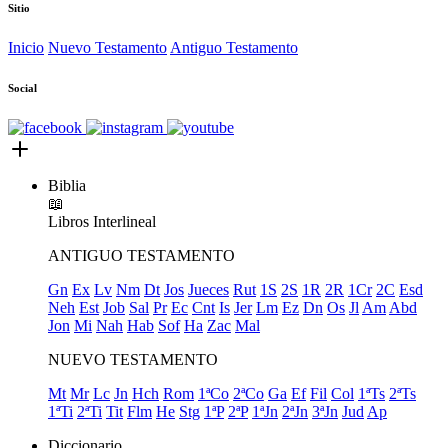
Sitio
Inicio
Nuevo Testamento
Antiguo Testamento
Social
Biblia
📖
Libros
Interlineal
ANTIGUO TESTAMENTO
Gn
Ex
Lv
Nm
Dt
Jos
Jueces
Rut
1S
2S
1R
2R
1Cr
2C
Esd
Neh
Est
Job
Sal
Pr
Ec
Cnt
Is
Jer
Lm
Ez
Dn
Os
Jl
Am
Abd
Jon
Mi
Nah
Hab
Sof
Ha
Zac
Mal
NUEVO TESTAMENTO
Mt
Mr
Lc
Jn
Hch
Rom
1ªCo
2ªCo
Ga
Ef
Fil
Col
1ªTs
2ªTs
1ªTi
2ªTi
Tit
Flm
He
Stg
1ªP
2ªP
1ªJn
2ªJn
3ªJn
Jud
Ap
Diccionario