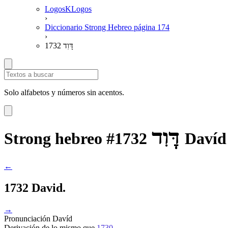
LogosKLogos
›
Diccionario Strong Hebreo página 174
›
1732 דָּוִד
Solo alfabetos y números sin acentos.
דָּוִד
Strong hebreo #1732
Davíd
←
1732 David.
→
Pronunciación
Davíd
Derivación
de lo mismo que
1730