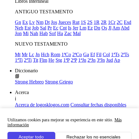
Libros
Interlineal
ANTIGUO TESTAMENTO
Gn
Ex
Lv
Nm
Dt
Jos
Jueces
Rut
1S
2S
1R
2R
1Cr
2C
Esd
Neh
Est
Job
Sal
Pr
Ec
Cnt
Is
Jer
Lm
Ez
Dn
Os
Jl
Am
Abd
Jon
Mi
Nah
Hab
Sof
Ha
Zac
Mal
NUEVO TESTAMENTO
Mt
Mr
Lc
Jn
Hch
Rom
1ªCo
2ªCo
Ga
Ef
Fil
Col
1ªTs
2ªTs
1ªTi
2ªTi
Tit
Flm
He
Stg
1ªP
2ªP
1ªJn
2ªJn
3ªJn
Jud
Ap
Diccionario
📘
Strong Hebreo
Strong Griego
Acerca
ℹ️
Acerca de logosklogos.com
Consultar fechas disponibles
Declaración de Fe
Atajos de teclado
Utilizamos cookies para mejorar su experiencia en este sitio.
Más
Links útiles
información
Facebook
Aceptar todo
Rechazar los no esenciales