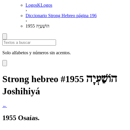
LogosKLogos
›
Diccionario Strong Hebreo página 196
›
1955 הוֹשַׁעְיָה
Solo alfabetos y números sin acentos.
הוֹשַׁעְיָה
Strong hebreo #1955
Joshihiyá
←
1955 Osaías.