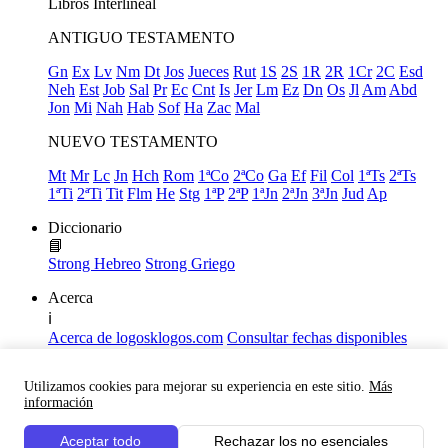
Libros
Interlineal
ANTIGUO TESTAMENTO
Gn
Ex
Lv
Nm
Dt
Jos
Jueces
Rut
1S
2S
1R
2R
1Cr
2C
Esd
Neh
Est
Job
Sal
Pr
Ec
Cnt
Is
Jer
Lm
Ez
Dn
Os
Jl
Am
Abd
Jon
Mi
Nah
Hab
Sof
Ha
Zac
Mal
NUEVO TESTAMENTO
Mt
Mr
Lc
Jn
Hch
Rom
1ªCo
2ªCo
Ga
Ef
Fil
Col
1ªTs
2ªTs
1ªTi
2ªTi
Tit
Flm
He
Stg
1ªP
2ªP
1ªJn
2ªJn
3ªJn
Jud
Ap
Diccionario
📘
Strong Hebreo
Strong Griego
Acerca
ℹ️
Acerca de logosklogos.com
Consultar fechas disponibles
Declaración de Fe
Atajos de teclado
Utilizamos cookies para mejorar su experiencia en este sitio.
Más
Links útiles
información
Facebook
Aceptar todo
Rechazar los no esenciales