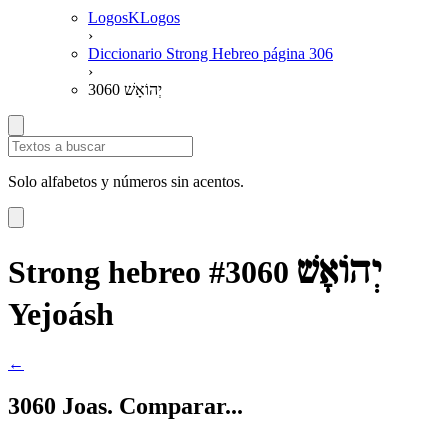
LogosKLogos
›
Diccionario Strong Hebreo página 306
›
3060 יְהוֹאָשׁ
Solo alfabetos y números sin acentos.
יְהוֹאָשׁ
Strong hebreo #3060
Yejoásh
←
3060 Joas. Comparar...