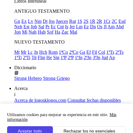
Libros
Interlineal
ANTIGUO TESTAMENTO
Gn
Ex
Lv
Nm
Dt
Jos
Jueces
Rut
1S
2S
1R
2R
1Cr
2C
Esd
Neh
Est
Job
Sal
Pr
Ec
Cnt
Is
Jer
Lm
Ez
Dn
Os
Jl
Am
Abd
Jon
Mi
Nah
Hab
Sof
Ha
Zac
Mal
NUEVO TESTAMENTO
Mt
Mr
Lc
Jn
Hch
Rom
1ªCo
2ªCo
Ga
Ef
Fil
Col
1ªTs
2ªTs
1ªTi
2ªTi
Tit
Flm
He
Stg
1ªP
2ªP
1ªJn
2ªJn
3ªJn
Jud
Ap
Diccionario
📘
Strong Hebreo
Strong Griego
Acerca
ℹ️
Acerca de logosklogos.com
Consultar fechas disponibles
Declaración de Fe
Atajos de teclado
Utilizamos cookies para mejorar su experiencia en este sitio.
Más
Links útiles
información
Facebook
Aceptar todo
Rechazar los no esenciales