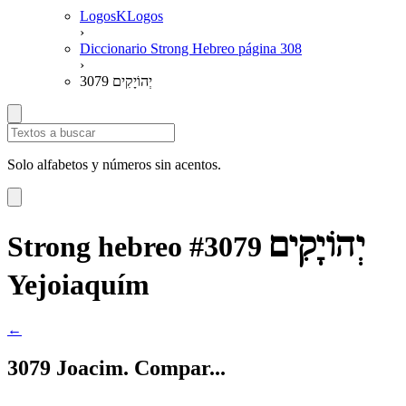
LogosKLogos
›
Diccionario Strong Hebreo página 308
›
3079 יְהוֹיָקִים
Solo alfabetos y números sin acentos.
יְהוֹיָקִים
Strong hebreo #3079
Yejoiaquím
←
3079 Joacim. Compar...