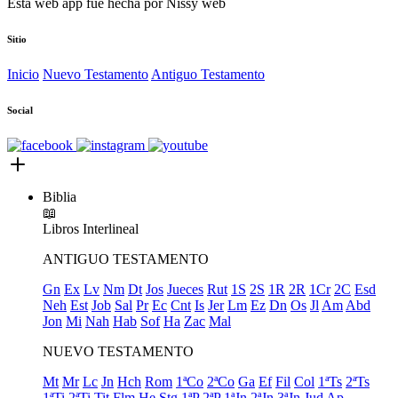
Esta web app fue hecha por
Nissy web
Sitio
Inicio
Nuevo Testamento
Antiguo Testamento
Social
Biblia
📖
Libros
Interlineal
ANTIGUO TESTAMENTO
Gn
Ex
Lv
Nm
Dt
Jos
Jueces
Rut
1S
2S
1R
2R
1Cr
2C
Esd
Neh
Est
Job
Sal
Pr
Ec
Cnt
Is
Jer
Lm
Ez
Dn
Os
Jl
Am
Abd
Jon
Mi
Nah
Hab
Sof
Ha
Zac
Mal
NUEVO TESTAMENTO
Mt
Mr
Lc
Jn
Hch
Rom
1ªCo
2ªCo
Ga
Ef
Fil
Col
1ªTs
2ªTs
1ªTi
2ªTi
Tit
Flm
He
Stg
1ªP
2ªP
1ªJn
2ªJn
3ªJn
Jud
Ap