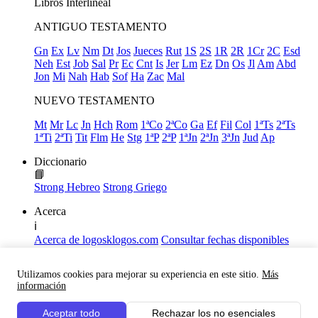
Libros
Interlineal
ANTIGUO TESTAMENTO
Gn
Ex
Lv
Nm
Dt
Jos
Jueces
Rut
1S
2S
1R
2R
1Cr
2C
Esd
Neh
Est
Job
Sal
Pr
Ec
Cnt
Is
Jer
Lm
Ez
Dn
Os
Jl
Am
Abd
Jon
Mi
Nah
Hab
Sof
Ha
Zac
Mal
NUEVO TESTAMENTO
Mt
Mr
Lc
Jn
Hch
Rom
1ªCo
2ªCo
Ga
Ef
Fil
Col
1ªTs
2ªTs
1ªTi
2ªTi
Tit
Flm
He
Stg
1ªP
2ªP
1ªJn
2ªJn
3ªJn
Jud
Ap
Diccionario
📘
Strong Hebreo
Strong Griego
Acerca
ℹ️
Acerca de logosklogos.com
Consultar fechas disponibles
Declaración de Fe
Atajos de teclado
Utilizamos cookies para mejorar su experiencia en este sitio.
Más
Links útiles
información
Facebook
Aceptar todo
Rechazar los no esenciales