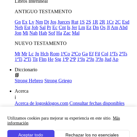
Libros
Interlineal
ANTIGUO TESTAMENTO
Gn
Ex
Lv
Nm
Dt
Jos
Jueces
Rut
1S
2S
1R
2R
1Cr
2C
Esd
Neh
Est
Job
Sal
Pr
Ec
Cnt
Is
Jer
Lm
Ez
Dn
Os
Jl
Am
Abd
Jon
Mi
Nah
Hab
Sof
Ha
Zac
Mal
NUEVO TESTAMENTO
Mt
Mr
Lc
Jn
Hch
Rom
1ªCo
2ªCo
Ga
Ef
Fil
Col
1ªTs
2ªTs
1ªTi
2ªTi
Tit
Flm
He
Stg
1ªP
2ªP
1ªJn
2ªJn
3ªJn
Jud
Ap
Diccionario
📘
Strong Hebreo
Strong Griego
Acerca
ℹ️
Acerca de logosklogos.com
Consultar fechas disponibles
Declaración de Fe
Atajos de teclado
Utilizamos cookies para mejorar su experiencia en este sitio.
Más
Links útiles
información
Facebook
Aceptar todo
Rechazar los no esenciales