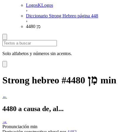
LogosKLogos
›
Diccionario Strong Hebreo página 448
›
4480 מִן
Solo alfabetos y números sin acentos.
מִן
Strong hebreo #4480
min
←
4480 a causa de, al...
→
Pronunciación
min
Derivación
constructivo plural por
4482