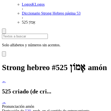
LogosKLogos
›
Diccionario Strong Hebreo página 53
›
525 אָמוֹן
Solo alfabetos y números sin acentos.
אָמוֹן
Strong hebreo #525
amón
←
525 criado (de cri...
→
Pronunciación
amón
Derivación
de
539
, prob. en el sentido de entrenamiento