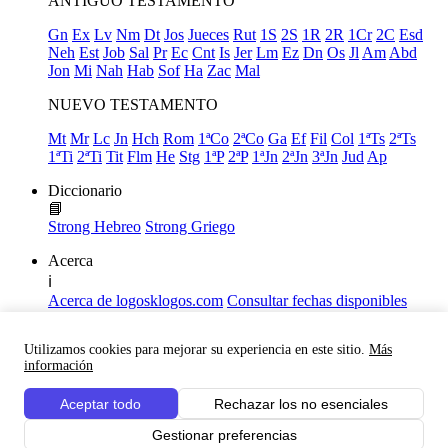
ANTIGUO TESTAMENTO
Gn
Ex
Lv
Nm
Dt
Jos
Jueces
Rut
1S
2S
1R
2R
1Cr
2C
Esd
Neh
Est
Job
Sal
Pr
Ec
Cnt
Is
Jer
Lm
Ez
Dn
Os
Jl
Am
Abd
Jon
Mi
Nah
Hab
Sof
Ha
Zac
Mal
NUEVO TESTAMENTO
Mt
Mr
Lc
Jn
Hch
Rom
1ªCo
2ªCo
Ga
Ef
Fil
Col
1ªTs
2ªTs
1ªTi
2ªTi
Tit
Flm
He
Stg
1ªP
2ªP
1ªJn
2ªJn
3ªJn
Jud
Ap
Diccionario
📘
Strong Hebreo
Strong Griego
Acerca
ℹ️
Acerca de logosklogos.com
Consultar fechas disponibles
Declaración de Fe
Atajos de teclado
Utilizamos cookies para mejorar su experiencia en este sitio.
Más
Links útiles
información
Facebook
Aceptar todo
Rechazar los no esenciales
Youtube
Gestionar preferencias