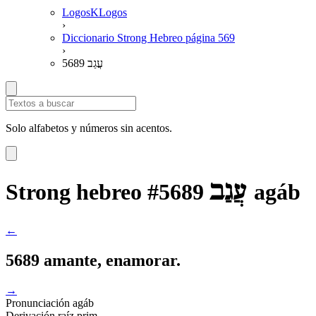
LogosKLogos
›
Diccionario Strong Hebreo página 569
›
5689 עֲגַב
Solo alfabetos y números sin acentos.
עֲגַב
Strong hebreo #5689
agáb
←
5689 amante, enamorar.
→
Pronunciación
agáb
Derivación
raíz prim.