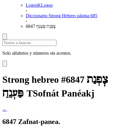
LogosKLogos
›
Diccionario Strong Hebreo página 685
›
6847 צׇפְנַת פַּעְנֵחַ
Solo alfabetos y números sin acentos.
צׇפְנַת
Strong hebreo #6847
פַּעְנֵחַ
TSofnát Panéakj
←
6847 Zafnat-panea.