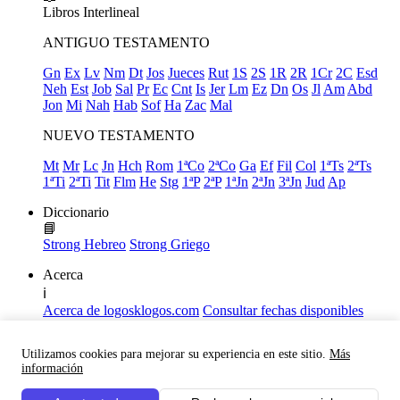
Libros
Interlineal
ANTIGUO TESTAMENTO
Gn
Ex
Lv
Nm
Dt
Jos
Jueces
Rut
1S
2S
1R
2R
1Cr
2C
Esd
Neh
Est
Job
Sal
Pr
Ec
Cnt
Is
Jer
Lm
Ez
Dn
Os
Jl
Am
Abd
Jon
Mi
Nah
Hab
Sof
Ha
Zac
Mal
NUEVO TESTAMENTO
Mt
Mr
Lc
Jn
Hch
Rom
1ªCo
2ªCo
Ga
Ef
Fil
Col
1ªTs
2ªTs
1ªTi
2ªTi
Tit
Flm
He
Stg
1ªP
2ªP
1ªJn
2ªJn
3ªJn
Jud
Ap
Diccionario
📘
Strong Hebreo
Strong Griego
Acerca
ℹ️
Acerca de logosklogos.com
Consultar fechas disponibles
Declaración de Fe
Atajos de teclado
Utilizamos cookies para mejorar su experiencia en este sitio.
Más
Links útiles
información
Facebook