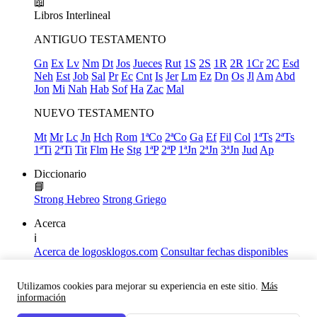
📖
Libros
Interlineal
ANTIGUO TESTAMENTO
Gn
Ex
Lv
Nm
Dt
Jos
Jueces
Rut
1S
2S
1R
2R
1Cr
2C
Esd
Neh
Est
Job
Sal
Pr
Ec
Cnt
Is
Jer
Lm
Ez
Dn
Os
Jl
Am
Abd
Jon
Mi
Nah
Hab
Sof
Ha
Zac
Mal
NUEVO TESTAMENTO
Mt
Mr
Lc
Jn
Hch
Rom
1ªCo
2ªCo
Ga
Ef
Fil
Col
1ªTs
2ªTs
1ªTi
2ªTi
Tit
Flm
He
Stg
1ªP
2ªP
1ªJn
2ªJn
3ªJn
Jud
Ap
Diccionario
📘
Strong Hebreo
Strong Griego
Acerca
ℹ️
Acerca de logosklogos.com
Consultar fechas disponibles
Declaración de Fe
Atajos de teclado
Utilizamos cookies para mejorar su experiencia en este sitio.
Más
Links útiles
información