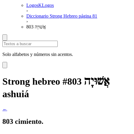
LogosKLogos
›
Diccionario Strong Hebreo página 81
›
803 אֲשׁוּיָה
Solo alfabetos y números sin acentos.
אֲשׁוּיָה
Strong hebreo #803
ashuiá
←
803 cimiento.