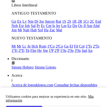
📖
Libros
Interlineal
ANTIGUO TESTAMENTO
Gn
Ex
Lv
Nm
Dt
Jos
Jueces
Rut
1S
2S
1R
2R
1Cr
2C
Esd
Neh
Est
Job
Sal
Pr
Ec
Cnt
Is
Jer
Lm
Ez
Dn
Os
Jl
Am
Abd
Jon
Mi
Nah
Hab
Sof
Ha
Zac
Mal
NUEVO TESTAMENTO
Mt
Mr
Lc
Jn
Hch
Rom
1ªCo
2ªCo
Ga
Ef
Fil
Col
1ªTs
2ªTs
1ªTi
2ªTi
Tit
Flm
He
Stg
1ªP
2ªP
1ªJn
2ªJn
3ªJn
Jud
Ap
Diccionario
📘
Strong Hebreo
Strong Griego
Acerca
ℹ️
Acerca de logosklogos.com
Consultar fechas disponibles
Declaración de Fe
Atajos de teclado
Utilizamos cookies para mejorar su experiencia en este sitio.
Más
Links útiles
información