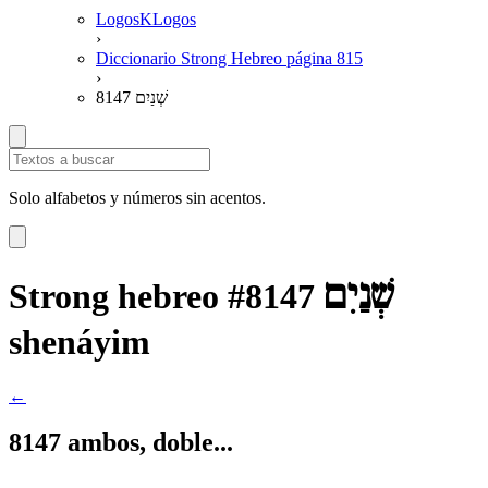
LogosKLogos
›
Diccionario Strong Hebreo página 815
›
8147 שְׁנַיִם
Solo alfabetos y números sin acentos.
שְׁנַיִם
Strong hebreo #8147
shenáyim
←
8147 ambos, doble...