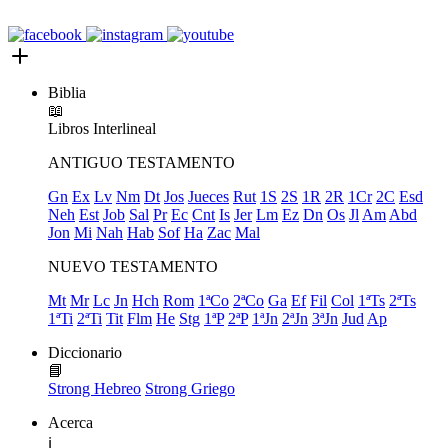
Biblia
📖
Libros
Interlineal
ANTIGUO TESTAMENTO
Gn
Ex
Lv
Nm
Dt
Jos
Jueces
Rut
1S
2S
1R
2R
1Cr
2C
Esd
Neh
Est
Job
Sal
Pr
Ec
Cnt
Is
Jer
Lm
Ez
Dn
Os
Jl
Am
Abd
Jon
Mi
Nah
Hab
Sof
Ha
Zac
Mal
NUEVO TESTAMENTO
Mt
Mr
Lc
Jn
Hch
Rom
1ªCo
2ªCo
Ga
Ef
Fil
Col
1ªTs
2ªTs
1ªTi
2ªTi
Tit
Flm
He
Stg
1ªP
2ªP
1ªJn
2ªJn
3ªJn
Jud
Ap
Diccionario
📘
Strong Hebreo
Strong Griego
Acerca
ℹ️