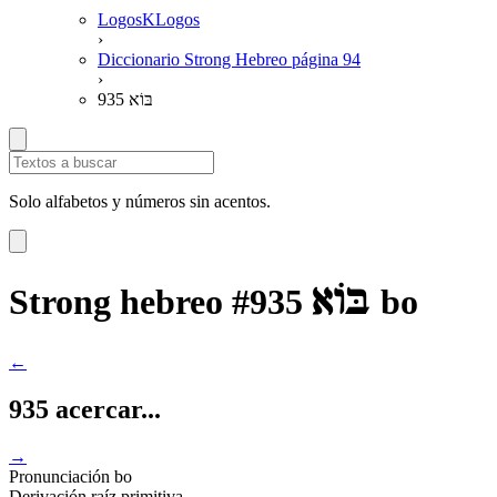
LogosKLogos
›
Diccionario Strong Hebreo página 94
›
935 בּוֹא
Solo alfabetos y números sin acentos.
בּוֹא
Strong hebreo #935
bo
←
935 acercar...
→
Pronunciación
bo
Derivación
raíz primitiva