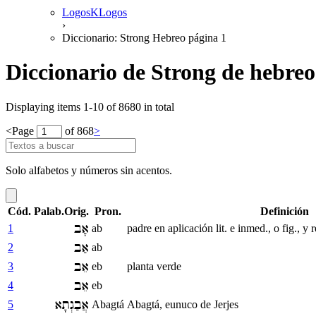
LogosKLogos
›
Diccionario: Strong Hebreo página 1
Diccionario de Strong de hebreo
Displaying items 1-10 of 8680 in total
<
Page
of 868
>
Solo alfabetos y números sin acentos.
Cód.
Palab.Orig.
Pron.
Definición
אָב
1
ab
padre en aplicación lit. e inmed., o fig., y
אַב
2
ab
אֵב
3
eb
planta verde
אֵב
4
eb
אֲבַגְתָא
5
Abagtá
Abagtá, eunuco de Jerjes