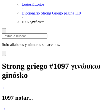
LogosKLogos
›
Diccionario Strong Griego página 110
›
1097 γινώσκω
Solo alfabetos y números sin acentos.
γινώσκω
Strong griego #1097
ginósko
←
1097 notar...
→