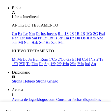
Biblia
📖
Libros
Interlineal
ANTIGUO TESTAMENTO
Gn
Ex
Lv
Nm
Dt
Jos
Jueces
Rut
1S
2S
1R
2R
1Cr
2C
Esd
Neh
Est
Job
Sal
Pr
Ec
Cnt
Is
Jer
Lm
Ez
Dn
Os
Jl
Am
Abd
Jon
Mi
Nah
Hab
Sof
Ha
Zac
Mal
NUEVO TESTAMENTO
Mt
Mr
Lc
Jn
Hch
Rom
1ªCo
2ªCo
Ga
Ef
Fil
Col
1ªTs
2ªTs
1ªTi
2ªTi
Tit
Flm
He
Stg
1ªP
2ªP
1ªJn
2ªJn
3ªJn
Jud
Ap
Diccionario
📘
Strong Hebreo
Strong Griego
Acerca
ℹ️
Acerca de logosklogos.com
Consultar fechas disponibles
Declaración de Fe
Atajos de teclado