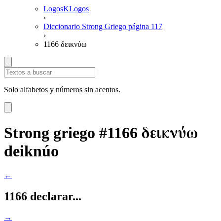
LogosKLogos
›
Diccionario Strong Griego página 117
›
1166 δεικνύω
Solo alfabetos y números sin acentos.
δεικνύω
Strong griego #1166
deiknúo
←
1166 declarar...
→