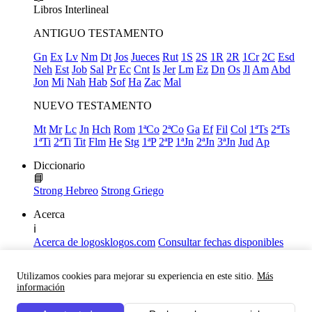
Libros
Interlineal
ANTIGUO TESTAMENTO
Gn
Ex
Lv
Nm
Dt
Jos
Jueces
Rut
1S
2S
1R
2R
1Cr
2C
Esd
Neh
Est
Job
Sal
Pr
Ec
Cnt
Is
Jer
Lm
Ez
Dn
Os
Jl
Am
Abd
Jon
Mi
Nah
Hab
Sof
Ha
Zac
Mal
NUEVO TESTAMENTO
Mt
Mr
Lc
Jn
Hch
Rom
1ªCo
2ªCo
Ga
Ef
Fil
Col
1ªTs
2ªTs
1ªTi
2ªTi
Tit
Flm
He
Stg
1ªP
2ªP
1ªJn
2ªJn
3ªJn
Jud
Ap
Diccionario
📘
Strong Hebreo
Strong Griego
Acerca
ℹ️
Acerca de logosklogos.com
Consultar fechas disponibles
Declaración de Fe
Atajos de teclado
Utilizamos cookies para mejorar su experiencia en este sitio.
Más
Links útiles
información
Facebook