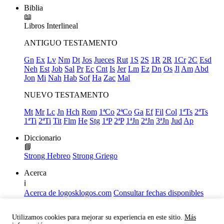
Biblia
📖
Libros
Interlineal
ANTIGUO TESTAMENTO
Gn
Ex
Lv
Nm
Dt
Jos
Jueces
Rut
1S
2S
1R
2R
1Cr
2C
Esd
Neh
Est
Job
Sal
Pr
Ec
Cnt
Is
Jer
Lm
Ez
Dn
Os
Jl
Am
Abd
Jon
Mi
Nah
Hab
Sof
Ha
Zac
Mal
NUEVO TESTAMENTO
Mt
Mr
Lc
Jn
Hch
Rom
1ªCo
2ªCo
Ga
Ef
Fil
Col
1ªTs
2ªTs
1ªTi
2ªTi
Tit
Flm
He
Stg
1ªP
2ªP
1ªJn
2ªJn
3ªJn
Jud
Ap
Diccionario
📘
Strong Hebreo
Strong Griego
Acerca
ℹ️
Acerca de logosklogos.com
Consultar fechas disponibles
Declaración de Fe
Atajos de teclado
Utilizamos cookies para mejorar su experiencia en este sitio.
Más
Links útiles