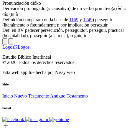
Pronunciación
dióko
Derivación
prolongado (y causativo) de un verbo primitivo(a)
́
δι
ω
dío (huír
Definición
comparar con la base de
1169
y
1249
) perseguir
(literalmente o figuradamente); por implicación perseguir
Def. en RV
padecer persecución, perseguidor, perseguir, practicar
(hospitalidad), proseguir (a la meta), seguir, ir
LogosKLogos
Estudio Bíblico Interlineal
© 2026 Todos los derechos reservados
Esta web app fue hecha por
Nissy web
Sitio
Inicio
Nuevo Testamento
Antiguo Testamento
Social