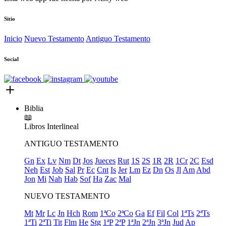
Sitio
Inicio
Nuevo Testamento
Antiguo Testamento
Social
Biblia
📖
Libros
Interlineal
ANTIGUO TESTAMENTO
Gn
Ex
Lv
Nm
Dt
Jos
Jueces
Rut
1S
2S
1R
2R
1Cr
2C
Esd
Neh
Est
Job
Sal
Pr
Ec
Cnt
Is
Jer
Lm
Ez
Dn
Os
Jl
Am
Abd
Jon
Mi
Nah
Hab
Sof
Ha
Zac
Mal
NUEVO TESTAMENTO
Mt
Mr
Lc
Jn
Hch
Rom
1ªCo
2ªCo
Ga
Ef
Fil
Col
1ªTs
2ªTs
1ªTi
2ªTi
Tit
Flm
He
Stg
1ªP
2ªP
1ªJn
2ªJn
3ªJn
Jud
Ap