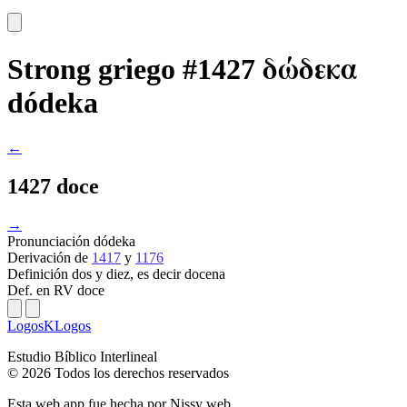
δώδεκα
Strong griego #1427
dódeka
←
1427 doce
→
Pronunciación
dódeka
Derivación
de
1417
y
1176
Definición
dos y diez, es decir docena
Def. en RV
doce
LogosKLogos
Estudio Bíblico Interlineal
© 2026 Todos los derechos reservados
Esta web app fue hecha por
Nissy web