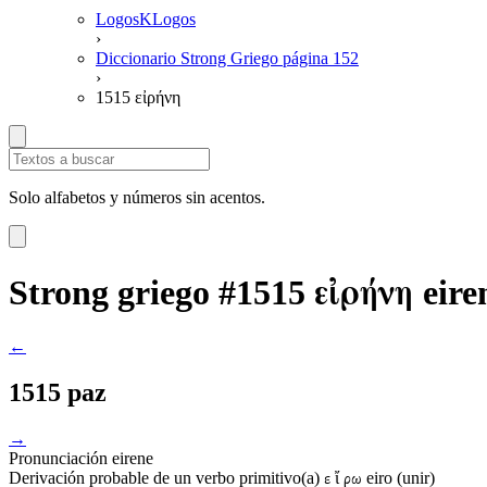
LogosKLogos
›
Diccionario Strong Griego página 152
›
1515 εἰρήνη
Solo alfabetos y números sin acentos.
εἰρήνη
Strong griego #1515
eire
←
1515 paz
→
Pronunciación
eirene
Derivación
probable de un verbo primitivo(a)
ἴ
eiro (unir)
ε
ρω