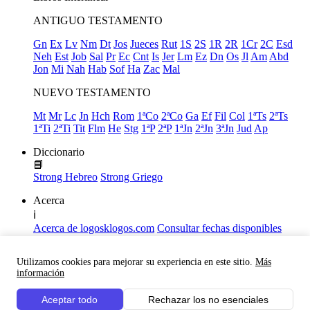
ANTIGUO TESTAMENTO
Gn
Ex
Lv
Nm
Dt
Jos
Jueces
Rut
1S
2S
1R
2R
1Cr
2C
Esd
Neh
Est
Job
Sal
Pr
Ec
Cnt
Is
Jer
Lm
Ez
Dn
Os
Jl
Am
Abd
Jon
Mi
Nah
Hab
Sof
Ha
Zac
Mal
NUEVO TESTAMENTO
Mt
Mr
Lc
Jn
Hch
Rom
1ªCo
2ªCo
Ga
Ef
Fil
Col
1ªTs
2ªTs
1ªTi
2ªTi
Tit
Flm
He
Stg
1ªP
2ªP
1ªJn
2ªJn
3ªJn
Jud
Ap
Diccionario
📘
Strong Hebreo
Strong Griego
Acerca
ℹ️
Acerca de logosklogos.com
Consultar fechas disponibles
Declaración de Fe
Atajos de teclado
Utilizamos cookies para mejorar su experiencia en este sitio.
Más
Links útiles
información
Facebook
Aceptar todo
Rechazar los no esenciales