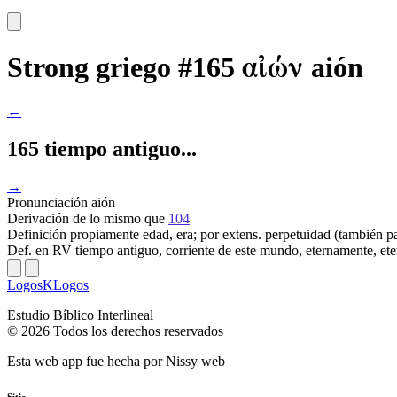
αἰών
Strong griego #165
aión
←
165 tiempo antiguo...
→
Pronunciación
aión
Derivación
de lo mismo que
104
Definición
propiamente edad, era; por extens. perpetuidad (también pas
Def. en RV
tiempo antiguo, corriente de este mundo, eternamente, ete
LogosKLogos
Estudio Bíblico Interlineal
© 2026 Todos los derechos reservados
Esta web app fue hecha por
Nissy web
Sitio