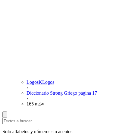
LogosKLogos
›
Diccionario Strong Griego página 17
›
165 αἰών
Solo alfabetos y números sin acentos.