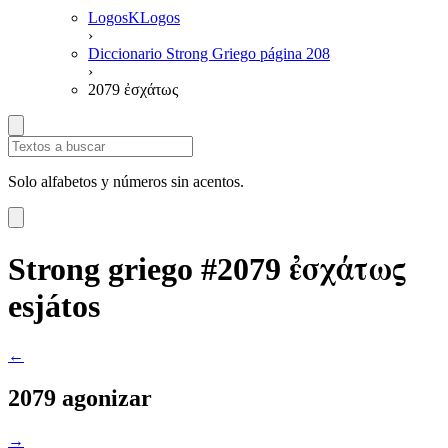
LogosKLogos
›
Diccionario Strong Griego página 208
›
2079 ἐσχάτως
Solo alfabetos y números sin acentos.
ἐσχάτως
Strong griego #2079
esjátos
←
2079 agonizar
→