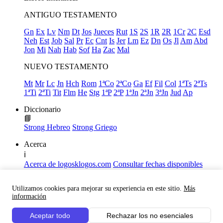
ANTIGUO TESTAMENTO
Gn
Ex
Lv
Nm
Dt
Jos
Jueces
Rut
1S
2S
1R
2R
1Cr
2C
Esd
Neh
Est
Job
Sal
Pr
Ec
Cnt
Is
Jer
Lm
Ez
Dn
Os
Jl
Am
Abd
Jon
Mi
Nah
Hab
Sof
Ha
Zac
Mal
NUEVO TESTAMENTO
Mt
Mr
Lc
Jn
Hch
Rom
1ªCo
2ªCo
Ga
Ef
Fil
Col
1ªTs
2ªTs
1ªTi
2ªTi
Tit
Flm
He
Stg
1ªP
2ªP
1ªJn
2ªJn
3ªJn
Jud
Ap
Diccionario
📘
Strong Hebreo
Strong Griego
Acerca
ℹ️
Acerca de logosklogos.com
Consultar fechas disponibles
Declaración de Fe
Atajos de teclado
Utilizamos cookies para mejorar su experiencia en este sitio.
Más
Links útiles
información
Facebook
Aceptar todo
Rechazar los no esenciales