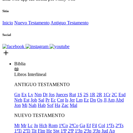
Sitio
Inicio
Nuevo Testamento
Antiguo Testamento
Social
Biblia
📖
Libros
Interlineal
ANTIGUO TESTAMENTO
Gn
Ex
Lv
Nm
Dt
Jos
Jueces
Rut
1S
2S
1R
2R
1Cr
2C
Esd
Neh
Est
Job
Sal
Pr
Ec
Cnt
Is
Jer
Lm
Ez
Dn
Os
Jl
Am
Abd
Jon
Mi
Nah
Hab
Sof
Ha
Zac
Mal
NUEVO TESTAMENTO
Mt
Mr
Lc
Jn
Hch
Rom
1ªCo
2ªCo
Ga
Ef
Fil
Col
1ªTs
2ªTs
1ªTi
2ªTi
Tit
Flm
He
Stg
1ªP
2ªP
1ªJn
2ªJn
3ªJn
Jud
Ap