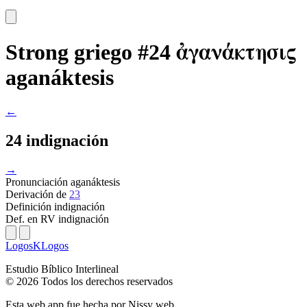
ἀγανάκτησις
Strong griego #24
aganáktesis
←
24 indignación
→
Pronunciación
aganáktesis
Derivación
de
23
Definición
indignación
Def. en RV
indignación
LogosKLogos
Estudio Bíblico Interlineal
© 2026 Todos los derechos reservados
Esta web app fue hecha por
Nissy web