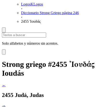
LogosKLogos
›
Diccionario Strong Griego página 246
›
2455 Ἰουδάς
Solo alfabetos y números sin acentos.
Ἰουδάς
Strong griego #2455
Ioudás
←
2455 Judá, Judas
→