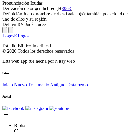
Pronunciación
Ioudás
Derivación
de origen hebreo [H
3063
]
Definición
Judas, nombre de diez israleita(s); también posteridad de
uno de ellos y su región
Def. en RV
Judá, Judas
LogosKLogos
Estudio Bíblico Interlineal
© 2026 Todos los derechos reservados
Esta web app fue hecha por
Nissy web
Sitio
Inicio
Nuevo Testamento
Antiguo Testamento
Social
Biblia
📖