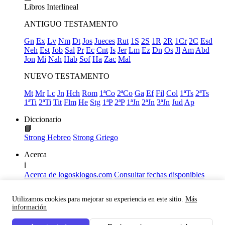
Libros
Interlineal
ANTIGUO TESTAMENTO
Gn
Ex
Lv
Nm
Dt
Jos
Jueces
Rut
1S
2S
1R
2R
1Cr
2C
Esd
Neh
Est
Job
Sal
Pr
Ec
Cnt
Is
Jer
Lm
Ez
Dn
Os
Jl
Am
Abd
Jon
Mi
Nah
Hab
Sof
Ha
Zac
Mal
NUEVO TESTAMENTO
Mt
Mr
Lc
Jn
Hch
Rom
1ªCo
2ªCo
Ga
Ef
Fil
Col
1ªTs
2ªTs
1ªTi
2ªTi
Tit
Flm
He
Stg
1ªP
2ªP
1ªJn
2ªJn
3ªJn
Jud
Ap
Diccionario
📘
Strong Hebreo
Strong Griego
Acerca
ℹ️
Acerca de logosklogos.com
Consultar fechas disponibles
Declaración de Fe
Atajos de teclado
Utilizamos cookies para mejorar su experiencia en este sitio.
Más
Links útiles
información
Facebook