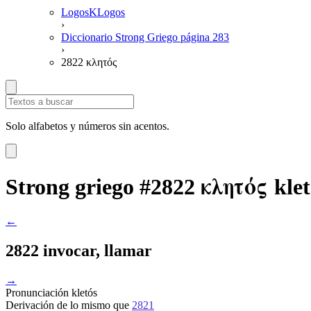
LogosKLogos
›
Diccionario Strong Griego página 283
›
2822 κλητός
Solo alfabetos y números sin acentos.
κλητός
Strong griego #2822
klet
←
2822 invocar, llamar
→
Pronunciación
kletós
Derivación
de lo mismo que
2821