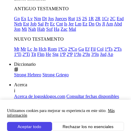
ANTIGUO TESTAMENTO
Gn
Ex
Lv
Nm
Dt
Jos
Jueces
Rut
1S
2S
1R
2R
1Cr
2C
Esd
Neh
Est
Job
Sal
Pr
Ec
Cnt
Is
Jer
Lm
Ez
Dn
Os
Jl
Am
Abd
Jon
Mi
Nah
Hab
Sof
Ha
Zac
Mal
NUEVO TESTAMENTO
Mt
Mr
Lc
Jn
Hch
Rom
1ªCo
2ªCo
Ga
Ef
Fil
Col
1ªTs
2ªTs
1ªTi
2ªTi
Tit
Flm
He
Stg
1ªP
2ªP
1ªJn
2ªJn
3ªJn
Jud
Ap
Diccionario
📘
Strong Hebreo
Strong Griego
Acerca
ℹ️
Acerca de logosklogos.com
Consultar fechas disponibles
Declaración de Fe
Atajos de teclado
Utilizamos cookies para mejorar su experiencia en este sitio.
Más
Links útiles
información
Facebook
Aceptar todo
Rechazar los no esenciales