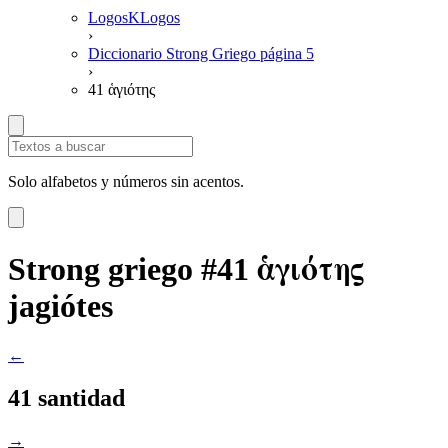
LogosKLogos
›
Diccionario Strong Griego página 5
›
41 ἁγιότης
Solo alfabetos y números sin acentos.
ἁγιότης
Strong griego #41
jagiótes
←
41 santidad
→