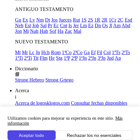
ANTIGUO TESTAMENTO
Gn
Ex
Lv
Nm
Dt
Jos
Jueces
Rut
1S
2S
1R
2R
1Cr
2C
Esd
Neh
Est
Job
Sal
Pr
Ec
Cnt
Is
Jer
Lm
Ez
Dn
Os
Jl
Am
Abd
Jon
Mi
Nah
Hab
Sof
Ha
Zac
Mal
NUEVO TESTAMENTO
Mt
Mr
Lc
Jn
Hch
Rom
1ªCo
2ªCo
Ga
Ef
Fil
Col
1ªTs
2ªTs
1ªTi
2ªTi
Tit
Flm
He
Stg
1ªP
2ªP
1ªJn
2ªJn
3ªJn
Jud
Ap
Diccionario
📘
Strong Hebreo
Strong Griego
Acerca
ℹ️
Acerca de logosklogos.com
Consultar fechas disponibles
Declaración de Fe
Atajos de teclado
Utilizamos cookies para mejorar su experiencia en este sitio.
Más
Links útiles
información
Facebook
Aceptar todo
Rechazar los no esenciales