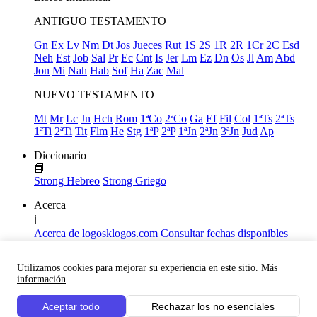
ANTIGUO TESTAMENTO
Gn
Ex
Lv
Nm
Dt
Jos
Jueces
Rut
1S
2S
1R
2R
1Cr
2C
Esd
Neh
Est
Job
Sal
Pr
Ec
Cnt
Is
Jer
Lm
Ez
Dn
Os
Jl
Am
Abd
Jon
Mi
Nah
Hab
Sof
Ha
Zac
Mal
NUEVO TESTAMENTO
Mt
Mr
Lc
Jn
Hch
Rom
1ªCo
2ªCo
Ga
Ef
Fil
Col
1ªTs
2ªTs
1ªTi
2ªTi
Tit
Flm
He
Stg
1ªP
2ªP
1ªJn
2ªJn
3ªJn
Jud
Ap
Diccionario
📘
Strong Hebreo
Strong Griego
Acerca
ℹ️
Acerca de logosklogos.com
Consultar fechas disponibles
Declaración de Fe
Atajos de teclado
Utilizamos cookies para mejorar su experiencia en este sitio.
Más
Links útiles
información
Facebook
Aceptar todo
Rechazar los no esenciales