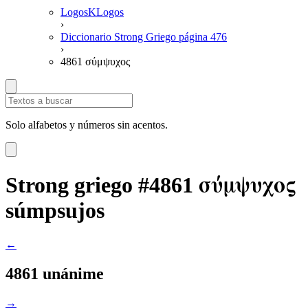
LogosKLogos
›
Diccionario Strong Griego página 476
›
4861 σύμψυχος
Solo alfabetos y números sin acentos.
σύμψυχος
Strong griego #4861
súmpsujos
←
4861 unánime
→