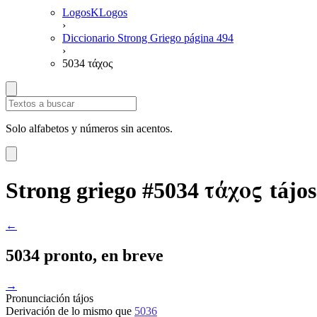
LogosKLogos
›
Diccionario Strong Griego página 494
›
5034 τάχος
Solo alfabetos y números sin acentos.
τάχος
Strong griego #5034
tájos
←
5034 pronto, en breve
→
Pronunciación
tájos
Derivación
de lo mismo que
5036