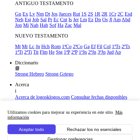
ANTIGUO TESTAMENTO
Gn
Ex
Lv
Nm
Dt
Jos
Jueces
Rut
1S
2S
1R
2R
1Cr
2C
Esd
Neh
Est
Job
Sal
Pr
Ec
Cnt
Is
Jer
Lm
Ez
Dn
Os
Jl
Am
Abd
Jon
Mi
Nah
Hab
Sof
Ha
Zac
Mal
NUEVO TESTAMENTO
Mt
Mr
Lc
Jn
Hch
Rom
1ªCo
2ªCo
Ga
Ef
Fil
Col
1ªTs
2ªTs
1ªTi
2ªTi
Tit
Flm
He
Stg
1ªP
2ªP
1ªJn
2ªJn
3ªJn
Jud
Ap
Diccionario
📘
Strong Hebreo
Strong Griego
Acerca
ℹ️
Acerca de logosklogos.com
Consultar fechas disponibles
Declaración de Fe
Atajos de teclado
Utilizamos cookies para mejorar su experiencia en este sitio.
Más
Links útiles
información
Facebook
Aceptar todo
Rechazar los no esenciales
Youtube
Gestionar preferencias