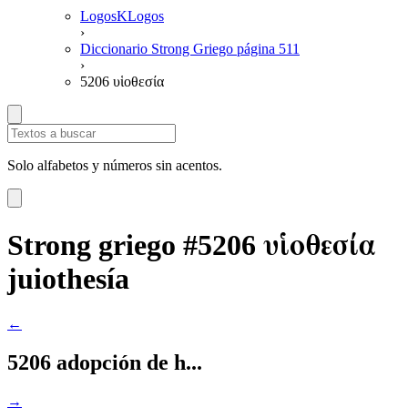
LogosKLogos
›
Diccionario Strong Griego página 511
›
5206 υἱοθεσία
Solo alfabetos y números sin acentos.
υἱοθεσία
Strong griego #5206
juiothesía
←
5206 adopción de h...
→