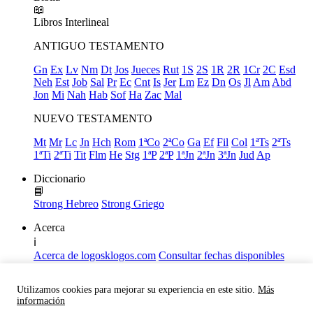
📖
Libros
Interlineal
ANTIGUO TESTAMENTO
Gn
Ex
Lv
Nm
Dt
Jos
Jueces
Rut
1S
2S
1R
2R
1Cr
2C
Esd
Neh
Est
Job
Sal
Pr
Ec
Cnt
Is
Jer
Lm
Ez
Dn
Os
Jl
Am
Abd
Jon
Mi
Nah
Hab
Sof
Ha
Zac
Mal
NUEVO TESTAMENTO
Mt
Mr
Lc
Jn
Hch
Rom
1ªCo
2ªCo
Ga
Ef
Fil
Col
1ªTs
2ªTs
1ªTi
2ªTi
Tit
Flm
He
Stg
1ªP
2ªP
1ªJn
2ªJn
3ªJn
Jud
Ap
Diccionario
📘
Strong Hebreo
Strong Griego
Acerca
ℹ️
Acerca de logosklogos.com
Consultar fechas disponibles
Declaración de Fe
Atajos de teclado
Utilizamos cookies para mejorar su experiencia en este sitio.
Más
Links útiles
información