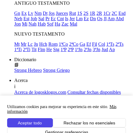
ANTIGUO TESTAMENTO
Gn
Ex
Lv
Nm
Dt
Jos
Jueces
Rut
1S
2S
1R
2R
1Cr
2C
Esd
Neh
Est
Job
Sal
Pr
Ec
Cnt
Is
Jer
Lm
Ez
Dn
Os
Jl
Am
Abd
Jon
Mi
Nah
Hab
Sof
Ha
Zac
Mal
NUEVO TESTAMENTO
Mt
Mr
Lc
Jn
Hch
Rom
1ªCo
2ªCo
Ga
Ef
Fil
Col
1ªTs
2ªTs
1ªTi
2ªTi
Tit
Flm
He
Stg
1ªP
2ªP
1ªJn
2ªJn
3ªJn
Jud
Ap
Diccionario
📘
Strong Hebreo
Strong Griego
Acerca
ℹ️
Acerca de logosklogos.com
Consultar fechas disponibles
Declaración de Fe
Atajos de teclado
Utilizamos cookies para mejorar su experiencia en este sitio.
Más
Links útiles
información
Facebook
Aceptar todo
Rechazar los no esenciales
Youtube
Gestionar preferencias