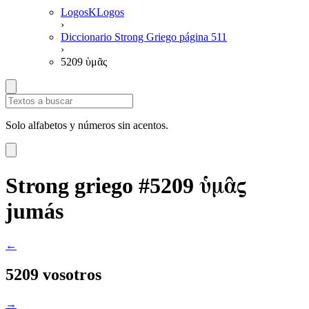
LogosKLogos
›
Diccionario Strong Griego página 511
›
5209 ὑμᾶς
Solo alfabetos y números sin acentos.
ὑμᾶς
Strong griego #5209
jumás
←
5209 vosotros
→