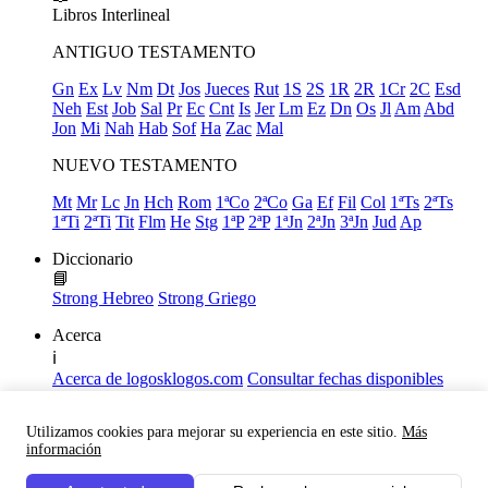
Libros
Interlineal
ANTIGUO TESTAMENTO
Gn
Ex
Lv
Nm
Dt
Jos
Jueces
Rut
1S
2S
1R
2R
1Cr
2C
Esd
Neh
Est
Job
Sal
Pr
Ec
Cnt
Is
Jer
Lm
Ez
Dn
Os
Jl
Am
Abd
Jon
Mi
Nah
Hab
Sof
Ha
Zac
Mal
NUEVO TESTAMENTO
Mt
Mr
Lc
Jn
Hch
Rom
1ªCo
2ªCo
Ga
Ef
Fil
Col
1ªTs
2ªTs
1ªTi
2ªTi
Tit
Flm
He
Stg
1ªP
2ªP
1ªJn
2ªJn
3ªJn
Jud
Ap
Diccionario
📘
Strong Hebreo
Strong Griego
Acerca
ℹ️
Acerca de logosklogos.com
Consultar fechas disponibles
Declaración de Fe
Atajos de teclado
Utilizamos cookies para mejorar su experiencia en este sitio.
Más
Links útiles
información
Facebook