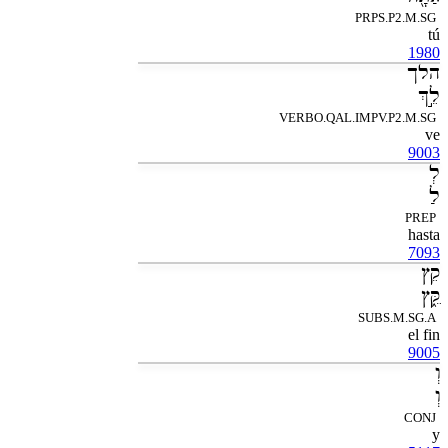
PRPS.P2.M.SG
tú
1980
הלך
לֵ֣ךְ
VERBO.QAL.IMPV.P2.M.SG
ve
9003
לְ
לַ
PREP
hasta
7093
קֵץ
קֵּ֑ץ
SUBS.M.SG.A
el fin
9005
וְ
וְ
CONJ
y