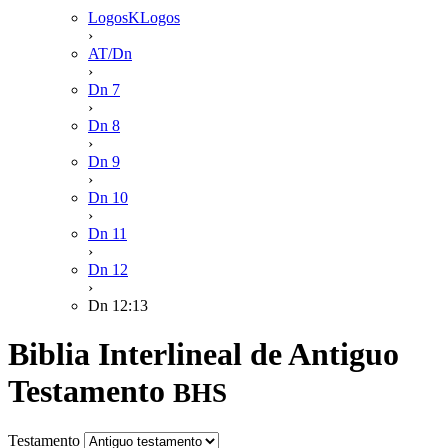
LogosKLogos
›
AT/Dn
›
Dn 7
›
Dn 8
›
Dn 9
›
Dn 10
›
Dn 11
›
Dn 12
›
Dn 12:13
Biblia Interlineal de Antiguo
Testamento
BHS
Testamento