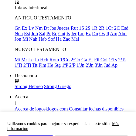
📖
Libros
Interlineal
ANTIGUO TESTAMENTO
Gn
Ex
Lv
Nm
Dt
Jos
Jueces
Rut
1S
2S
1R
2R
1Cr
2C
Esd
Neh
Est
Job
Sal
Pr
Ec
Cnt
Is
Jer
Lm
Ez
Dn
Os
Jl
Am
Abd
Jon
Mi
Nah
Hab
Sof
Ha
Zac
Mal
NUEVO TESTAMENTO
Mt
Mr
Lc
Jn
Hch
Rom
1ªCo
2ªCo
Ga
Ef
Fil
Col
1ªTs
2ªTs
1ªTi
2ªTi
Tit
Flm
He
Stg
1ªP
2ªP
1ªJn
2ªJn
3ªJn
Jud
Ap
Diccionario
📘
Strong Hebreo
Strong Griego
Acerca
ℹ️
Acerca de logosklogos.com
Consultar fechas disponibles
Declaración de Fe
Atajos de teclado
Utilizamos cookies para mejorar su experiencia en este sitio.
Más
Links útiles
información