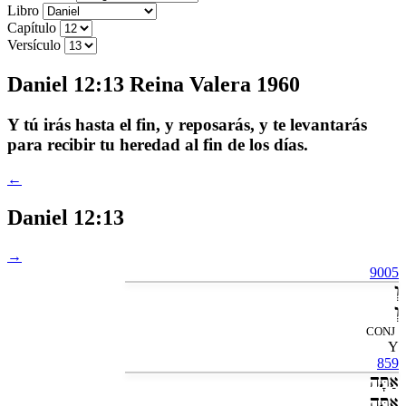
Libro
Capítulo
Versículo
Daniel 12:13 Reina Valera 1960
Y tú irás hasta el fin, y reposarás, y te levantarás
para recibir tu heredad al fin de los días.
←
Daniel 12:13
→
9005
וְ
וְ
CONJ
Y
859
אַתָּה
אַתָּ֖ה