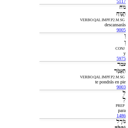
5117
נוח
תָנ֛וּחַ
VERBO.QAL.IMPF.P2.M.SG
descansarás
9005
וְ
וְ
CONJ
y
5975
עמד
תַעֲמֹ֥ד
VERBO.QAL.IMPF.P2.M.SG
te pondrás en pie
9003
לְ
לְ
PREP
para
1486
גֹּורָל