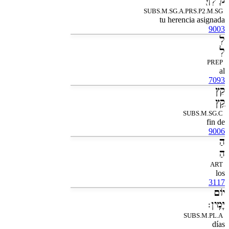
גֹרָלְךָ֖
SUBS.M.SG.A.PRS.P2.M.SG
tu herencia asignada
9003
לְ
לְ
PREP
al
7093
קֵץ
קֵ֥ץ
SUBS.M.SG.C
fin de
9006
הַ
הַ
ART
los
3117
יֹום
יָּמִֽין׃
SUBS.M.PL.A
días