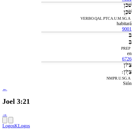
שׁכן
שֹׁכֵ֥ן
VERBO.QAL.PTCA.U.M.SG.A
habitará
9001
בְּ
בְּ
PREP
en
6726
צִיֹּון
צִיֹּֽון׃
NMPR.U.SG.A
Sión
←
Joel 3:21
→
LogosKLogos