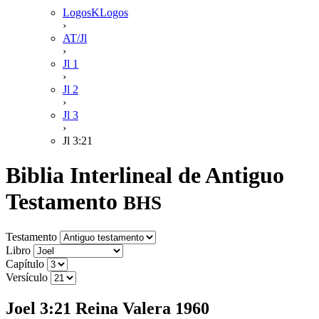
LogosKLogos
›
AT/Jl
›
Jl 1
›
Jl 2
›
Jl 3
›
Jl 3:21
Biblia Interlineal de Antiguo
Testamento
BHS
Testamento
Libro
Capítulo
Versículo
Joel 3:21 Reina Valera 1960