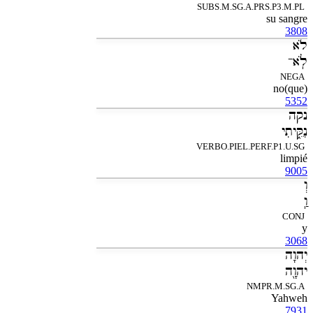
SUBS.M.SG.A.PRS.P3.M.PL
su sangre
3808
לֹא
לֹֽא־
NEGA
(que)no
5352
נקה
נִקֵּ֑יתִי
VERBO.PIEL.PERF.P1.U.SG
limpié
9005
וְ
וַֽ
CONJ
y
3068
יְהוָה
יהוָ֖ה
NMPR.M.SG.A
Yahweh
7931