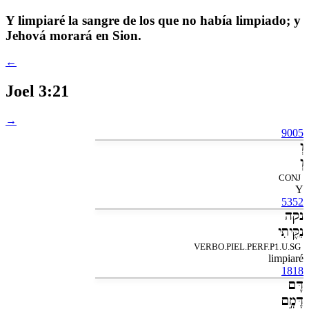
Y limpiaré la sangre de los que no había limpiado; y
Jehová morará en Sion.
←
Joel 3:21
→
9005
וְ
וְ
CONJ
Y
5352
נקה
נִקֵּ֖יתִי
VERBO.PIEL.PERF.P1.U.SG
limpiaré
1818
דָּם
דָּמָ֣ם