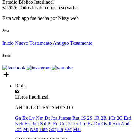
Estudio Bíblico Interlineal
© 2026 Todos los derechos reservados
Esta web app fue hecha por
Nissy web
Sitio
Inicio
Nuevo Testamento
Antiguo Testamento
Social
Biblia
📖
Libros
Interlineal
ANTIGUO TESTAMENTO
Gn
Ex
Lv
Nm
Dt
Jos
Jueces
Rut
1S
2S
1R
2R
1Cr
2C
Esd
Neh
Est
Job
Sal
Pr
Ec
Cnt
Is
Jer
Lm
Ez
Dn
Os
Jl
Am
Abd
Jon
Mi
Nah
Hab
Sof
Ha
Zac
Mal