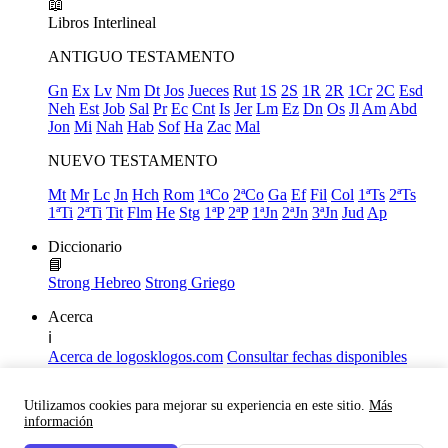
📖
Libros
Interlineal
ANTIGUO TESTAMENTO
Gn
Ex
Lv
Nm
Dt
Jos
Jueces
Rut
1S
2S
1R
2R
1Cr
2C
Esd
Neh
Est
Job
Sal
Pr
Ec
Cnt
Is
Jer
Lm
Ez
Dn
Os
Jl
Am
Abd
Jon
Mi
Nah
Hab
Sof
Ha
Zac
Mal
NUEVO TESTAMENTO
Mt
Mr
Lc
Jn
Hch
Rom
1ªCo
2ªCo
Ga
Ef
Fil
Col
1ªTs
2ªTs
1ªTi
2ªTi
Tit
Flm
He
Stg
1ªP
2ªP
1ªJn
2ªJn
3ªJn
Jud
Ap
Diccionario
📘
Strong Hebreo
Strong Griego
Acerca
ℹ️
Acerca de logosklogos.com
Consultar fechas disponibles
Declaración de Fe
Atajos de teclado
Utilizamos cookies para mejorar su experiencia en este sitio.
Más
Links útiles
información