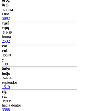
θεός
θεῷ,
N-DSM
Dios
5092
τιμή
τιμὴ
N-NSF
honra
2532
καί
καὶ
CONJ
y
1391
δόξα
δόξα
N-NSF
esplendor
1519
εἰς
εἰς
PREP
hacia dentro
3588