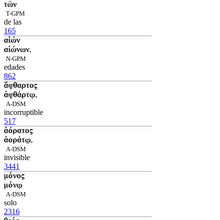
τῶν
T-GPM
de las
165
αἰών
αἰώνων,
N-GPM
edades
862
ἄφθαρτος
ἀφθάρτῳ,
A-DSM
incorruptible
517
ἀόρατος
ἀοράτῳ,
A-DSM
invisible
3441
μόνος
μόνῳ
A-DSM
solo
2316