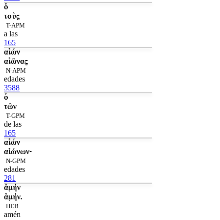
ὁ
τοὺς
T-APM
a las
165
αἰών
αἰῶνας
N-APM
edades
3588
ὁ
τῶν
T-GPM
de las
165
αἰών
αἰώνων·
N-GPM
edades
281
ἀμήν
ἀμήν.
HEB
amén