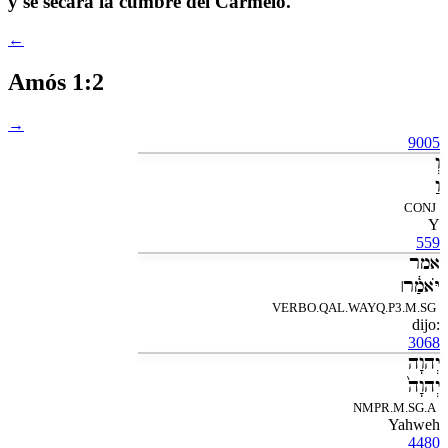
y se secará la cumbre del Carmelo.
←
Amós 1:2
→
9005
וְ
וַ
CONJ
Y
559
אמר
יֹּאמַ֓ר׀
VERBO.QAL.WAYQ.P3.M.SG
:dijo
3068
יְהוָה
יְהוָה֙
NMPR.M.SG.A
Yahweh
4480