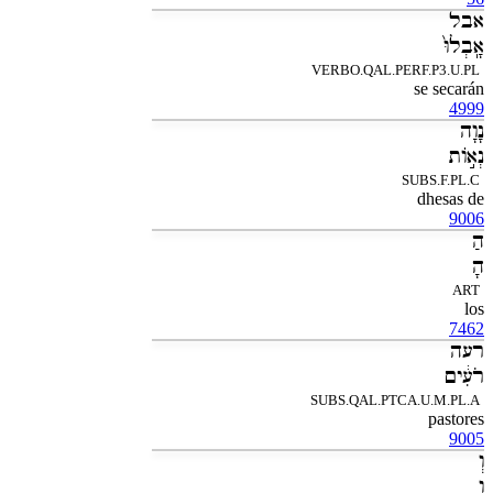
אבל
אָֽבְלוּ֙
VERBO.QAL.PERF.P3.U.PL
se secarán
4999
נָוָה
נְאֹ֣ות
SUBS.F.PL.C
dhesas de
9006
הַ
הָ
ART
los
7462
רעה
רֹעִ֔ים
SUBS.QAL.PTCA.U.M.PL.A
pastores
9005
וְ
וְ