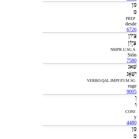
מִן
מִ
PREP
desde
6726
צִיֹּון
צִּיֹּ֣ון
NMPR.U.SG.A
Sión
7580
שׁאג
יִשְׁאָ֔ג
VERBO.QAL.IMPF.P3.M.SG
ruge
9005
וְ
וּ
CONJ
y
4480
מִן
מִ