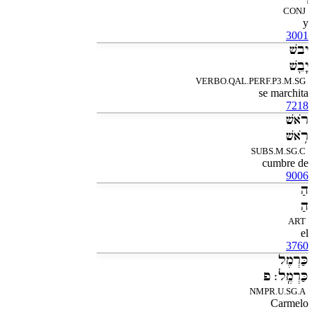
CONJ
y
3001
יבשׁ
יָבֵ֖שׁ
VERBO.QAL.PERF.P3.M.SG
se marchita
7218
רֹאשׁ
רֹ֥אשׁ
SUBS.M.SG.C
cumbre de
9006
הַ
הַ
ART
el
3760
כַּרְמֶל
כַּרְמֶֽל׃ פ
NMPR.U.SG.A
Carmelo