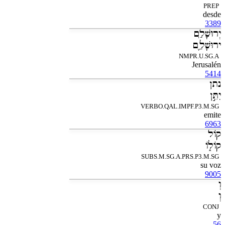
PREP
desde
3389
יְרוּשָׁלִַם
ירוּשָׁלִַ֖ם
NMPR.U.SG.A
Jerusalén
5414
נתן
יִתֵּ֣ן
VERBO.QAL.IMPF.P3.M.SG
emite
6963
קֹול
קֹולֹ֑ו
SUBS.M.SG.A.PRS.P3.M.SG
su voz
9005
וְ
וְ
CONJ
y
56