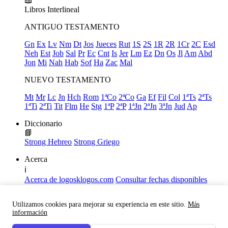
📖
Libros
Interlineal
ANTIGUO TESTAMENTO
Gn
Ex
Lv
Nm
Dt
Jos
Jueces
Rut
1S
2S
1R
2R
1Cr
2C
Esd
Neh
Est
Job
Sal
Pr
Ec
Cnt
Is
Jer
Lm
Ez
Dn
Os
Jl
Am
Abd
Jon
Mi
Nah
Hab
Sof
Ha
Zac
Mal
NUEVO TESTAMENTO
Mt
Mr
Lc
Jn
Hch
Rom
1ªCo
2ªCo
Ga
Ef
Fil
Col
1ªTs
2ªTs
1ªTi
2ªTi
Tit
Flm
He
Stg
1ªP
2ªP
1ªJn
2ªJn
3ªJn
Jud
Ap
Diccionario
📘
Strong Hebreo
Strong Griego
Acerca
ℹ️
Acerca de logosklogos.com
Consultar fechas disponibles
Declaración de Fe
Atajos de teclado
Utilizamos cookies para mejorar su experiencia en este sitio.
Más
Links útiles
información
Facebook