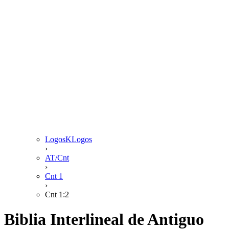
LogosKLogos
›
AT/Cnt
›
Cnt 1
›
Cnt 1:2
Biblia Interlineal de Antiguo