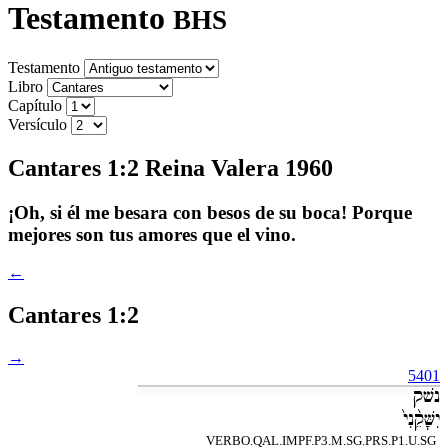
Testamento
BHS
Testamento
Libro
Capítulo
Versículo
Cantares 1:2 Reina Valera 1960
¡Oh, si él me besara con besos de su boca! Porque
mejores son tus amores que el vino.
←
Cantares 1:2
→
5401
נשׁק
יִשָּׁקֵ֨נִי֙
VERBO.QAL.IMPF.P3.M.SG.PRS.P1.U.SG