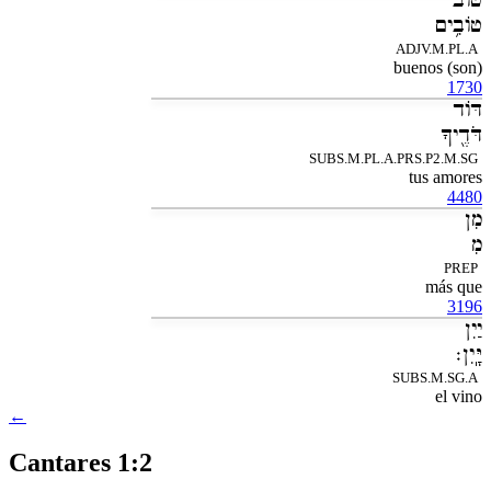
טֹוב
טֹובִ֥ים
ADJV.M.PL.A
buenos (son)
1730
דֹּוד
דֹּדֶ֖יךָ
SUBS.M.PL.A.PRS.P2.M.SG
tus amores
4480
מִן
מִ
PREP
más que
3196
יַיִן
יָּֽיִן׃
SUBS.M.SG.A
el vino
←
Cantares 1:2