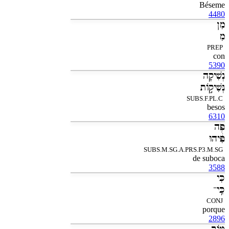
Béseme
4480
מִן
מִ
PREP
con
5390
נְשִׁיקָה
נְּשִׁיקֹ֣ות
SUBS.F.PL.C
besos
6310
פֶּה
פִּ֔יהוּ
SUBS.M.SG.A.PRS.P3.M.SG
de suboca
3588
כִּי
כִּֽי־
CONJ
porque
2896