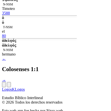
N-NSM
Timoteo
3588
ὁ
ὁ
T-NSM
el
80
ἀδελφός
ἀδελφὸς
N-NSM
hermano
←
Colosenses 1:1
→
LogosKLogos
Estudio Bíblico Interlineal
© 2026 Todos los derechos reservados
Esta web app fue hecha por
Nissy web