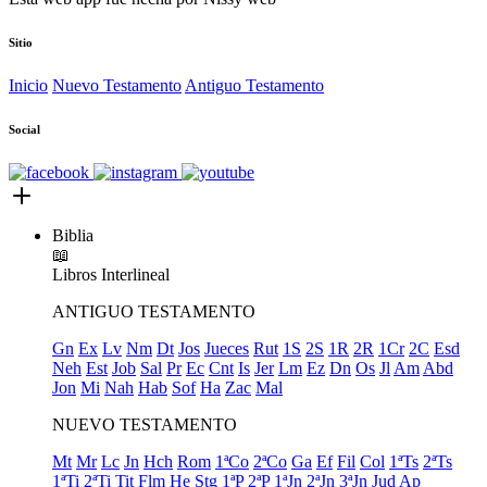
Sitio
Inicio
Nuevo Testamento
Antiguo Testamento
Social
Biblia
📖
Libros
Interlineal
ANTIGUO TESTAMENTO
Gn
Ex
Lv
Nm
Dt
Jos
Jueces
Rut
1S
2S
1R
2R
1Cr
2C
Esd
Neh
Est
Job
Sal
Pr
Ec
Cnt
Is
Jer
Lm
Ez
Dn
Os
Jl
Am
Abd
Jon
Mi
Nah
Hab
Sof
Ha
Zac
Mal
NUEVO TESTAMENTO
Mt
Mr
Lc
Jn
Hch
Rom
1ªCo
2ªCo
Ga
Ef
Fil
Col
1ªTs
2ªTs
1ªTi
2ªTi
Tit
Flm
He
Stg
1ªP
2ªP
1ªJn
2ªJn
3ªJn
Jud
Ap