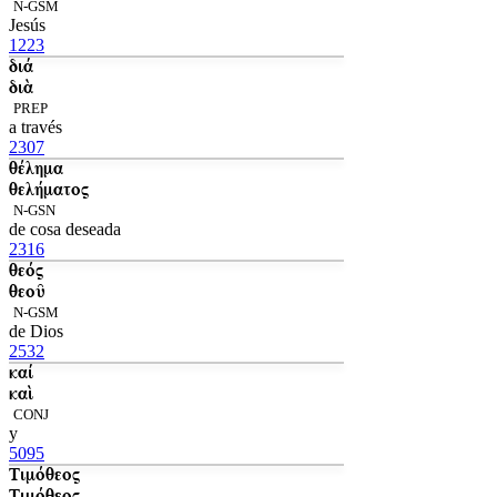
N-GSM
Jesús
1223
διά
διὰ
PREP
a través
2307
θέλημα
θελήματος
N-GSN
de cosa deseada
2316
θεός
θεοῦ
N-GSM
de Dios
2532
καί
καὶ
CONJ
y
5095
Τιμόθεος
Τιμόθεος