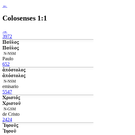
←
Colosenses 1:1
→
3972
Παῦλος
Παῦλος
N-NSM
Paulo
652
ἀπόστολος
ἀπόστολος
N-NSM
emisario
5547
Χριστός
Χριστοῦ
N-GSM
de Cristo
2424
Ἰησοῦς
Ἰησοῦ