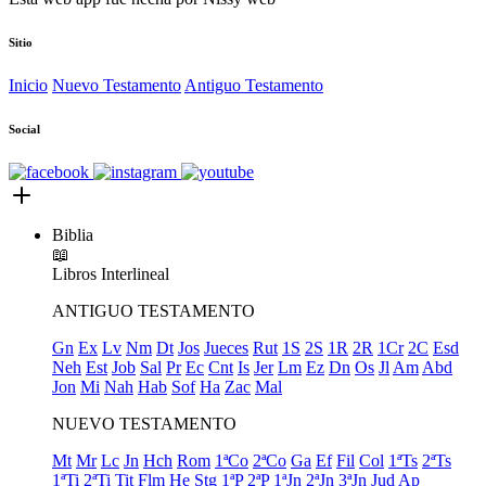
Sitio
Inicio
Nuevo Testamento
Antiguo Testamento
Social
Biblia
📖
Libros
Interlineal
ANTIGUO TESTAMENTO
Gn
Ex
Lv
Nm
Dt
Jos
Jueces
Rut
1S
2S
1R
2R
1Cr
2C
Esd
Neh
Est
Job
Sal
Pr
Ec
Cnt
Is
Jer
Lm
Ez
Dn
Os
Jl
Am
Abd
Jon
Mi
Nah
Hab
Sof
Ha
Zac
Mal
NUEVO TESTAMENTO
Mt
Mr
Lc
Jn
Hch
Rom
1ªCo
2ªCo
Ga
Ef
Fil
Col
1ªTs
2ªTs
1ªTi
2ªTi
Tit
Flm
He
Stg
1ªP
2ªP
1ªJn
2ªJn
3ªJn
Jud
Ap