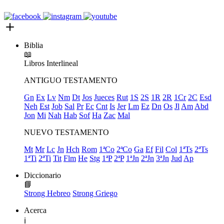
Biblia
📖
Libros
Interlineal
ANTIGUO TESTAMENTO
Gn
Ex
Lv
Nm
Dt
Jos
Jueces
Rut
1S
2S
1R
2R
1Cr
2C
Esd
Neh
Est
Job
Sal
Pr
Ec
Cnt
Is
Jer
Lm
Ez
Dn
Os
Jl
Am
Abd
Jon
Mi
Nah
Hab
Sof
Ha
Zac
Mal
NUEVO TESTAMENTO
Mt
Mr
Lc
Jn
Hch
Rom
1ªCo
2ªCo
Ga
Ef
Fil
Col
1ªTs
2ªTs
1ªTi
2ªTi
Tit
Flm
He
Stg
1ªP
2ªP
1ªJn
2ªJn
3ªJn
Jud
Ap
Diccionario
📘
Strong Hebreo
Strong Griego
Acerca
ℹ️