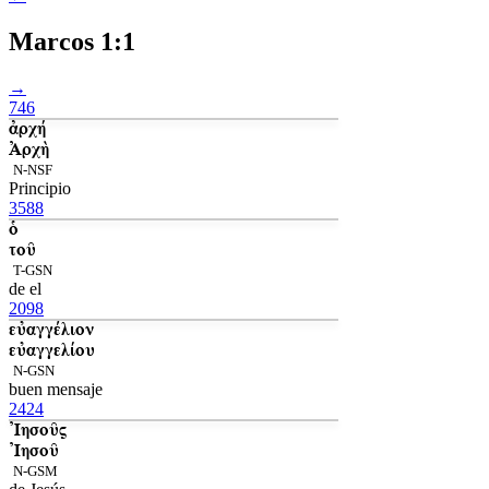
Marcos 1:1
→
746
ἀρχή
Ἀρχὴ
N-NSF
Principio
3588
ὁ
τοῦ
T-GSN
de el
2098
εὐαγγέλιον
εὐαγγελίου
N-GSN
buen mensaje
2424
Ἰησοῦς
Ἰησοῦ
N-GSM