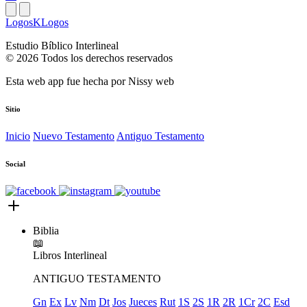
LogosKLogos
Estudio Bíblico Interlineal
© 2026 Todos los derechos reservados
Esta web app fue hecha por
Nissy web
Sitio
Inicio
Nuevo Testamento
Antiguo Testamento
Social
Biblia
📖
Libros
Interlineal
ANTIGUO TESTAMENTO
Gn
Ex
Lv
Nm
Dt
Jos
Jueces
Rut
1S
2S
1R
2R
1Cr
2C
Esd