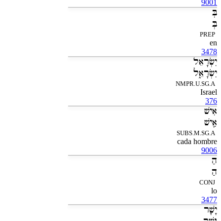
9001
בְּ
בְּ
PREP
en
3478
יִשְׂרָאֵל
יִשְׂרָאֵ֑ל
NMPR.U.SG.A
Israel
376
אִישׁ
אִ֛ישׁ
SUBS.M.SG.A
cada hombre
9006
הַ
הַ
CONJ
lo
3477
יָשָׁר