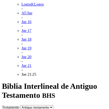
LogosKLogos
›
AT/Jue
›
Jue 16
›
Jue 17
›
Jue 18
›
Jue 19
›
Jue 20
›
Jue 21
›
Jue 21:25
Biblia Interlineal de Antiguo
Testamento
BHS
Testamento