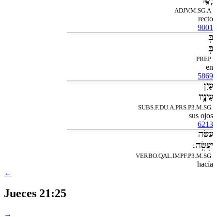
יָּשָׁ֥ר
ADJV.M.SG.A
recto
9001
בְּ
בְּ
PREP
en
5869
עַיִן
עֵינָ֖יו
SUBS.F.DU.A.PRS.P3.M.SG
sus ojos
6213
עשׂה
יַעֲשֶֽׂה׃
VERBO.QAL.IMPF.P3.M.SG
hacía
←
Jueces 21:25
→