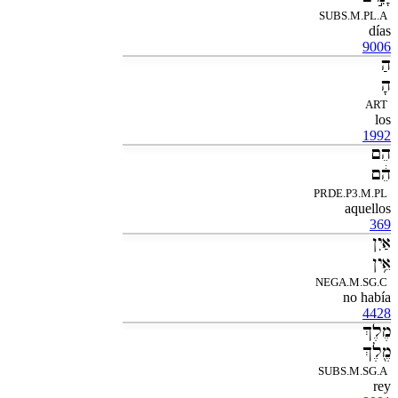
SUBS.M.PL.A
días
9006
הַ
הָ
ART
los
1992
הֵם
הֵ֔ם
PRDE.P3.M.PL
aquellos
369
אַיִן
אֵ֥ין
NEGA.M.SG.C
no había
4428
מֶלֶךְ
מֶ֖לֶךְ
SUBS.M.SG.A
rey