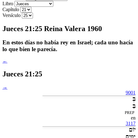
Libro
Capítulo
Versículo
Jueces 21:25 Reina Valera 1960
En estos días no había rey en Israel; cada uno hacía
lo que bien le parecía.
←
Jueces 21:25
→
9001
בְּ
בַּ
PREP
en
3117
יֹום
יָּמִ֣ים