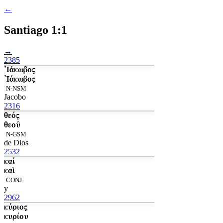
←
Santiago 1:1
→
2385
Ἰάκωβος
Ἰάκωβος
N-NSM
Jacobo
2316
θεός
θεοῦ
N-GSM
de Dios
2532
καί
καὶ
CONJ
y
2962
κύριος
κυρίου