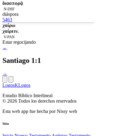
διασπορᾷ
N-DSF
diáspora
5463
χαίρω
χαίρειν.
V-PAN
Estar regocijando
←
Santiago 1:1
→
LogosKLogos
Estudio Bíblico Interlineal
© 2026 Todos los derechos reservados
Esta web app fue hecha por
Nissy web
Sitio
Inicio
Nuevo Testamento
Antiguo Testamento