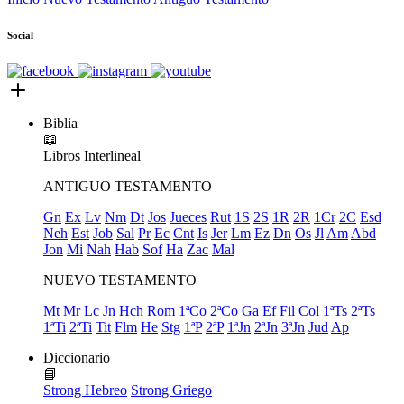
Social
Biblia
📖
Libros
Interlineal
ANTIGUO TESTAMENTO
Gn
Ex
Lv
Nm
Dt
Jos
Jueces
Rut
1S
2S
1R
2R
1Cr
2C
Esd
Neh
Est
Job
Sal
Pr
Ec
Cnt
Is
Jer
Lm
Ez
Dn
Os
Jl
Am
Abd
Jon
Mi
Nah
Hab
Sof
Ha
Zac
Mal
NUEVO TESTAMENTO
Mt
Mr
Lc
Jn
Hch
Rom
1ªCo
2ªCo
Ga
Ef
Fil
Col
1ªTs
2ªTs
1ªTi
2ªTi
Tit
Flm
He
Stg
1ªP
2ªP
1ªJn
2ªJn
3ªJn
Jud
Ap
Diccionario
📘
Strong Hebreo
Strong Griego