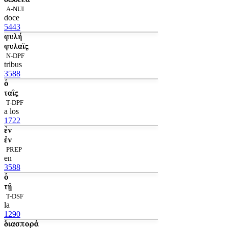
A-NUI
doce
5443
φυλή
φυλαῖς
N-DPF
tribus
3588
ὁ
ταῖς
T-DPF
a los
1722
ἐν
ἐν
PREP
en
3588
ὁ
τῇ
T-DSF
la
1290
διασπορά